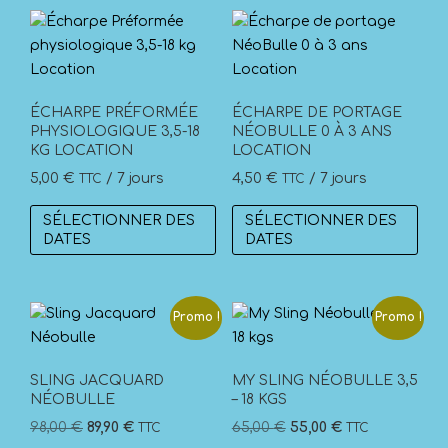
ÉCHARPE PRÉFORMÉE
ÉCHARPE DE PORTAGE
PHYSIOLOGIQUE 3,5-18
NÉOBULLE 0 À 3 ANS
KG LOCATION
LOCATION
5,00
€
/ 7 jours
4,50
€
/ 7 jours
TTC
TTC
SÉLECTIONNER DES
SÉLECTIONNER DES
DATES
DATES
Promo !
Promo !
SLING JACQUARD
MY SLING NÉOBULLE 3,5
NÉOBULLE
– 18 KGS
Le
Le
Le
Le
98,00
€
89,90
€
65,00
€
55,00
€
TTC
TTC