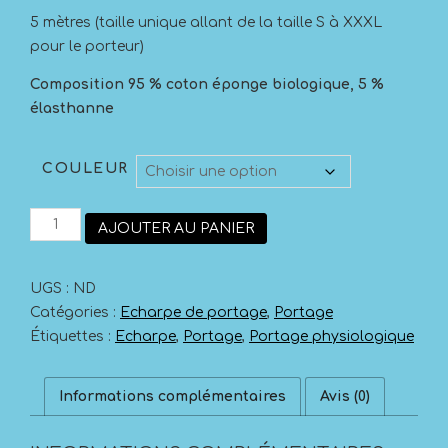
5 mètres (taille unique allant de la taille S à XXXL
pour le porteur)
Composition
95 % coton éponge biologique, 5 %
élasthanne
COULEUR
quantité
AJOUTER AU PANIER
de
Echarpe
de
UGS :
ND
portage
BOBA
Catégories :
Echarpe de portage
,
Portage
WRAP
Étiquettes :
Echarpe
,
Portage
,
Portage physiologique
Informations complémentaires
Avis (0)