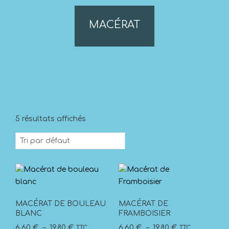
MACÉRAT
5 résultats affichés
MACÉRAT DE BOULEAU
MACÉRAT DE
BLANC
FRAMBOISIER
Plage
Plage
6,60
€
–
19,80
€
6,60
€
–
19,80
€
TTC
TTC