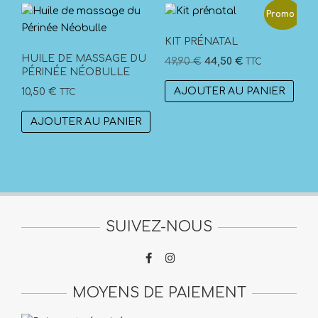
Promo !
KIT PRÉNATAL
HUILE DE MASSAGE DU
Le
Le
49,90
€
44,50
€
TTC
PÉRINÉE NÉOBULLE
prix
prix
AJOUTER AU PANIER
10,50
€
TTC
initial
actuel
était :
est :
AJOUTER AU PANIER
49,90 €.
44,50 €.
SUIVEZ-NOUS
MOYENS DE PAIEMENT