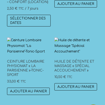
– CONFORT (LOCATION)
AJOUTER AU PANIER
la
2,50
€
/ 7 jours
TTC
page
du
SÉLECTIONNER DES
produit
DATES
CEINTURE LOMBAIRE
HUILE DE DÉTENTE ET
PHYSIOMAT « LA
MASSAGE « SPÉCIAL
PARISIENNE »-TONIC-
ACCOUCHEMENT »
SPORT
10,50
€
TTC
33,00
€
TTC
AJOUTER AU PANIER
AJOUTER AU PANIER