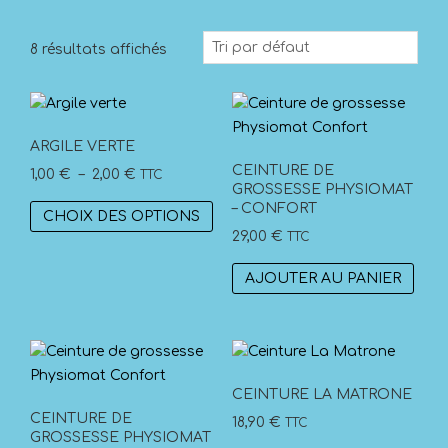
8 résultats affichés
ARGILE VERTE
CEINTURE DE
Plage
1,00
€
–
2,00
€
TTC
GROSSESSE PHYSIOMAT
de
Ce
– CONFORT
CHOIX DES OPTIONS
prix :
produit
29,00
€
TTC
1,00 €
a
à
plusieurs
AJOUTER AU PANIER
2,00 €
variations.
Les
options
peuvent
CEINTURE LA MATRONE
être
CEINTURE DE
choisies
18,90
€
TTC
GROSSESSE PHYSIOMAT
sur