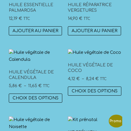
HUILE ESSENTIELLE
HUILE RÉPARATRICE
PALMAROSA
VERGETURES
12,19
€
14,90
€
TTC
TTC
AJOUTER AU PANIER
AJOUTER AU PANIER
HUILE VÉGÉTALE DE
COCO
HUILE VÉGÉTALE DE
CALENDULA
Plage
4,12
€
–
8,24
€
TTC
Plage
de
5,86
€
–
11,65
€
TTC
Ce
CHOIX DES OPTIONS
de
prix :
Ce
prod
CHOIX DES OPTIONS
prix :
4,12 €
produit
a
5,86 €
à
a
plus
à
8,24 €
plusieurs
vari
11,65 €
Promo !
variations.
Les
Les
opti