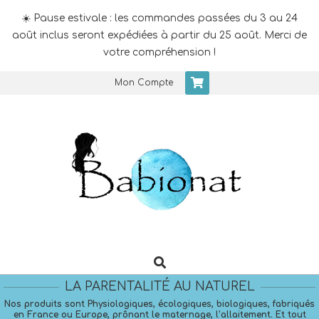
☀️ Pause estivale : les commandes passées du 3 au 24
août inclus seront expédiées à partir du 25 août. Merci de
votre compréhension !
Skip
Mon Compte
to
content
Search
Primary
Navigation
LA PARENTALITÉ AU NATUREL
Menu
Nos produits sont Physiologiques, écologiques, biologiques, fabriqués
en France ou Europe, prônant le maternage, l’allaitement. Et tout