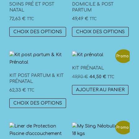
SOINS PRÉ ET POST
DOMICILE & POST
NATAL
PARTUM
72,63
€
49,49
€
TTC
TTC
Ce
Ce
CHOIX DES OPTIONS
CHOIX DES OPTIONS
produit
prod
a
a
plusieurs
plus
Promo !
variations.
vari
Les
Les
KIT PRÉNATAL
options
opti
KIT POST PARTUM & KIT
Le
Le
49,90
€
44,50
€
TTC
peuvent
peuv
PRÉNATAL
prix
prix
être
être
AJOUTER AU PANIER
62,33
€
TTC
initial
actuel
choisies
choi
était :
est :
Ce
sur
sur
CHOIX DES OPTIONS
49,90 €.
44,50 €.
produit
la
la
a
page
pag
plusieurs
du
du
Promo !
variations.
produit
prod
Les