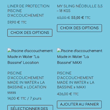
options
LINER DE PROTECTION
MY SLING NÉOBULLE 3,5
peuvent
PISCINE
– 18 KGS
D’ACCOUCHEMENT
être
Le
Le
65,00
€
55,00
€
TTC
choisies
59,90
€
TTC
prix
prix
Ce
sur
CHOIX DES OPTIONS
initial
actuel
Ce
prod
CHOIX DES OPTIONS
la
était :
est :
produit
a
page
65,00 €.
55,00 €.
a
plus
du
plusieurs
vari
produit
variations.
Les
Les
opti
options
peuv
peuvent
être
PISCINE
PISCINE
être
D’ACCOUCHEMENT
D’ACCOUCHEMENT
choi
MADE IN WATER « LA
MADE IN WATER « LA
choisies
sur
BASSINE » LOCATION
BASSINE » MAXI
sur
la
426,00
€
TTC
la
pag
Note
14,00
€
/ 7 jours
TTC
5.00
page
du
sur 5
AJOUTER AU PANIER
du
prod
SÉLECTIONNER DES