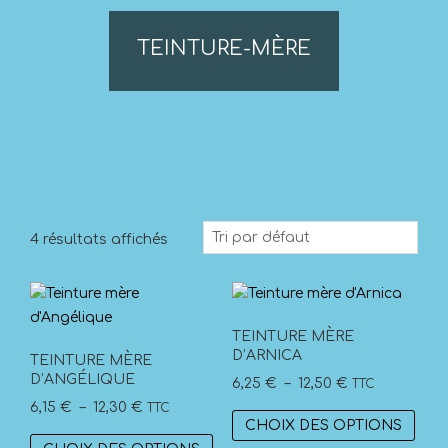
TEINTURE-MÈRE
4 résultats affichés
TEINTURE MÈRE
D’ARNICA
TEINTURE MÈRE
D’ANGÉLIQUE
Plage
6,25
€
–
12,50
€
TTC
Plage
de
6,15
€
–
12,30
€
TTC
Ce
CHOIX DES OPTIONS
de
prix :
Ce
prod