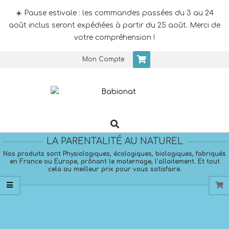
☀️ Pause estivale : les commandes passées du 3 au 24
août inclus seront expédiées à partir du 25 août. Merci de
votre compréhension !
Skip
Mon Compte
to
content
Search
Primary
Navigation
LA PARENTALITÉ AU NATUREL
Menu
Nos produits sont Physiologiques, écologiques, biologiques, fabriqués
en France ou Europe, prônant le maternage, l’allaitement. Et tout
cela au meilleur prix pour vous satisfaire.