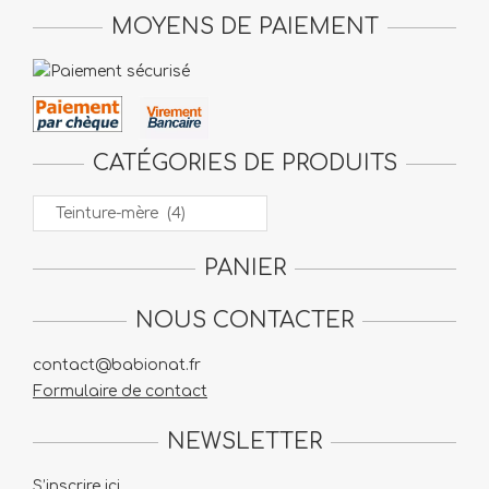
sur
sur
MOYENS DE PAIEMENT
la
la
page
pag
du
du
produit
prod
CATÉGORIES DE PRODUITS
PANIER
NOUS CONTACTER
contact@babionat.fr
Formulaire de contact
NEWSLETTER
S’inscrire ici