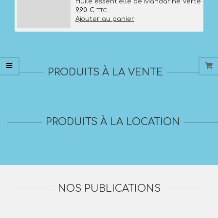
Huile essentielle de Mandarine Verte Bio 
9,90
€
TTC
Ajouter au panier
PRODUITS À LA VENTE
NOUVEAU
Découvrez vite notre nouvelle rubrique de
phytothérapie et tisanes
PRODUITS À LA LOCATION
NOUVEAU
NOS PUBLICATIONS