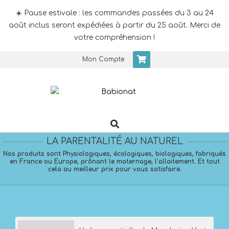
☀️ Pause estivale : les commandes passées du 3 au 24
août inclus seront expédiées à partir du 25 août. Merci de
votre compréhension !
Skip
Mon Compte
to
content
Search
Primary
Navigation
LA PARENTALITÉ AU NATUREL
Menu
Nos produits sont Physiologiques, écologiques, biologiques, fabriqués
en France ou Europe, prônant le maternage, l’allaitement. Et tout
cela au meilleur prix pour vous satisfaire.