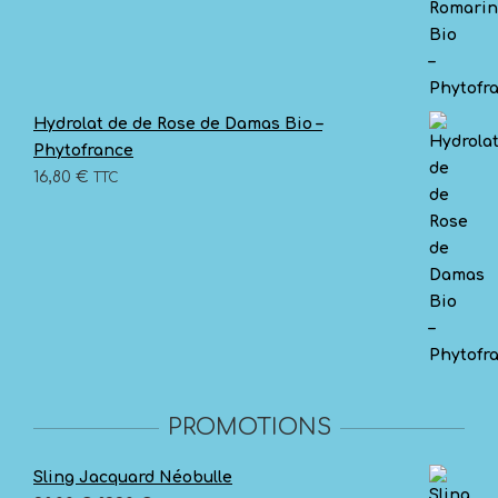
Hydrolat de de Rose de Damas Bio –
Phytofrance
16,80
€
TTC
Je découvre la gamme - Circuit court - 100% bio
L’ÉTÉ ARRIVE, PROTÉGEZ VOUS DES
MOUSTIQUES !
OU SOULAGEZ LES PIQURES
PROMOTIONS
Sling Jacquard Néobulle