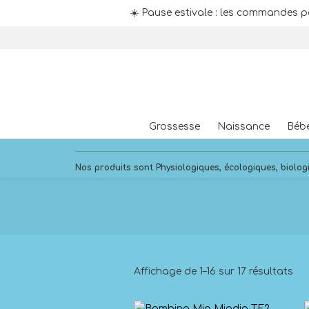
☀️ Pause estivale : les commandes p
Skip
to
content
Grossesse
Naissance
Béb
Nos produits sont Physiologiques, écologiques, biologi
Affichage de 1–16 sur 17 résultats