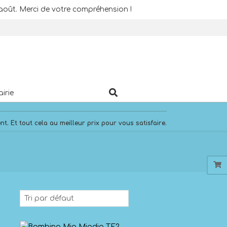
août. Merci de votre compréhension !
Search
airie
. Et tout cela au meilleur prix pour vous satisfaire.