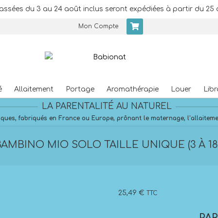
assées du 3 au 24 août inclus seront expédiées à partir du 25 
Mon Compte
é
Allaitement
Portage
Aromathérapie
Louer
Libr
Primary
LA PARENTALITÉ AU NATUREL
Navigation
Menu
ques, fabriqués en France ou Europe, prônant le maternage, l’allaitement
BAMBINO MIO SOLO TAILLE UNIQUE (3 À 18
25,49
€
TTC
PA