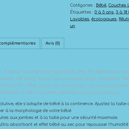
Catégories :
Bébé
,
Couches 
Étiquettes :
0 à 3 ans
,
3 à 18
Lavables
,
écologiques
,
Réuti
un
 complémentaires
Avis (0)
s
» Nous sommes très satisfaits des Te1 Bambiono mio.
uveau né mais aussi aux cuisses plus potelées. No
enfant. En effet, pour les auxiliaires de puéricultures
blables à des couches jetables est plus pratique.
volutive, elle s’adapte de bébé à la continence. Ajustez la tail
ter à la morphologie de votre bébé.
uites aux jambes et à la taille pour une sécurité maximale.
ltra absorbant et effet bébé au sec pour repousser l’humidité