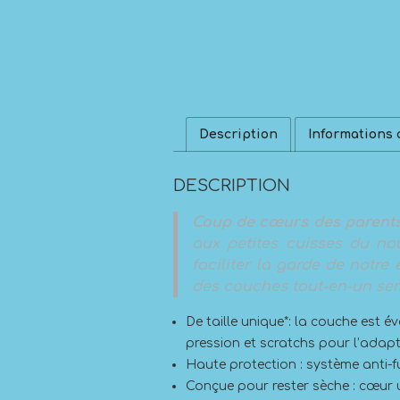
Description
Informations
DESCRIPTION
Coup de cœurs des parent
aux petites cuisses du no
faciliter la garde de notre 
des couches tout-en-un sem
De taille unique*: la couche est é
pression et scratchs pour l’adap
Haute protection : système anti-f
Conçue pour rester sèche : cœur u