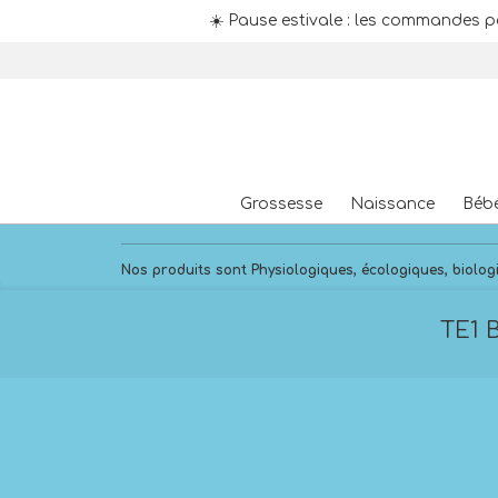
☀️ Pause estivale : les commandes p
Skip
to
content
Grossesse
Naissance
Béb
Nos produits sont Physiologiques, écologiques, biologi
TE1 