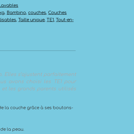
Lavables
 kg
,
Bambino
,
couches
,
Couches
lisables
,
Taille unique
,
TE1
,
Tout-en-
 Elles s’ajustent parfaitement
us avons choisi les TE1 pour
, et les grands parents utilisés
le de la couche grâce à ses boutons-
 de la peau.