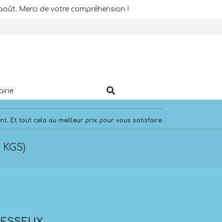
août. Merci de votre compréhension !
Search
airie
. Et tout cela au meilleur prix pour vous satisfaire.
 KGS)
RESSEUX