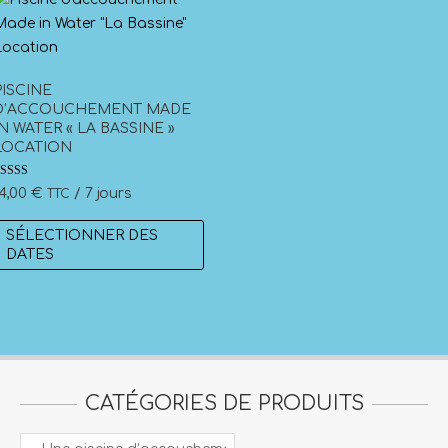
PISCINE
D’ACCOUCHEMENT MADE
IN WATER « LA BASSINE »
LOCATION
ote
14,00
€
/ 7 jours
TTC
.00
ur 5
SÉLECTIONNER DES
DATES
.
CATÉGORIES DE PRODUITS