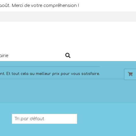
août. Merci de votre compréhension !
Search
airie
. Et tout cela au meilleur prix pour vous satisfaire.