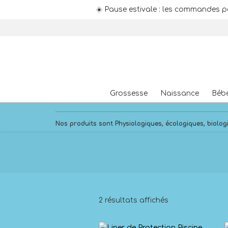
☀️ Pause estivale : les commandes p
Skip
to
content
Grossesse
Naissance
Béb
Nos produits sont Physiologiques, écologiques, biologi
2 résultats affichés