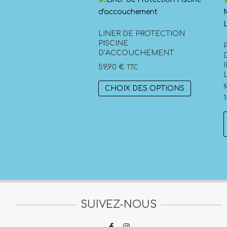
LINER DE PROTECTION
PISCINE
D’ACCOUCHEMENT
59,90
€
TTC
Ce
CHOIX DES OPTIONS
produit
N
5
a
s
plusieurs
variations
Les
options
peuvent
être
choisies
SUIVEZ-NOUS
sur
la