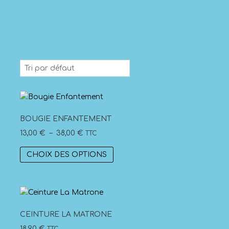
BOUGIE ENFANTEMENT
Plage
13,00
€
–
38,00
€
TTC
de
Ce
CHOIX DES OPTIONS
prix :
produit
13,00 €
a
à
plusieurs
38,00 €
variations.
Les
CEINTURE LA MATRONE
options
18,90
€