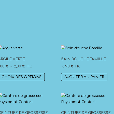
ARGILE VERTE
BAIN DOUCHE FAMILLE
Plage
1,00
€
–
2,00
€
13,90
€
TTC
TTC
de
Ce
CHOIX DES OPTIONS
AJOUTER AU PANIER
prix :
produit
1,00 €
a
à
plusieurs
2,00 €
.
variations.
Les
options
CEINTURE DE GROSSESSE
CEINTURE DE GROSSESSE