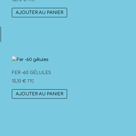
TTC
peuvent
être
AJOUTER AU PANIER
choisies
sur
la
page
du
produit
FER -60 GÉLULES
15,10
€
TTC
AJOUTER AU PANIER