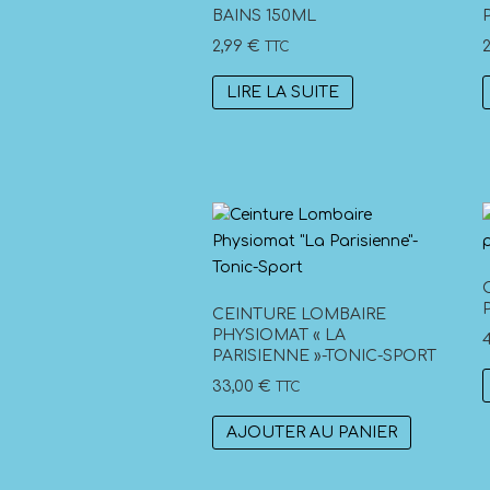
peuvent
BAINS 150ML
être
2,99
€
TTC
choisies
sur
LIRE LA SUITE
la
page
du
produit
CEINTURE LOMBAIRE
PHYSIOMAT « LA
PARISIENNE »-TONIC-SPORT
33,00
€
TTC
AJOUTER AU PANIER