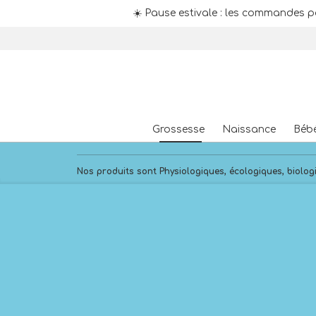
☀️ Pause estivale : les commandes p
Skip
to
content
Grossesse
Naissance
Béb
Nos produits sont Physiologiques, écologiques, biologi