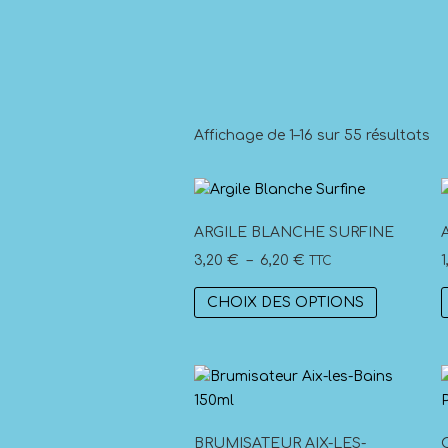
Affichage de 1–16 sur 55 résultats
ARGILE BLANCHE SURFINE
Plage
3,20
€
–
6,20
€
TTC
de
Ce
CHOIX DES OPTIONS
prix :
produit
3,20 €
a
à
plusieurs
6,20 €
variations
Les
options
BRUMISATEUR AIX-LES-