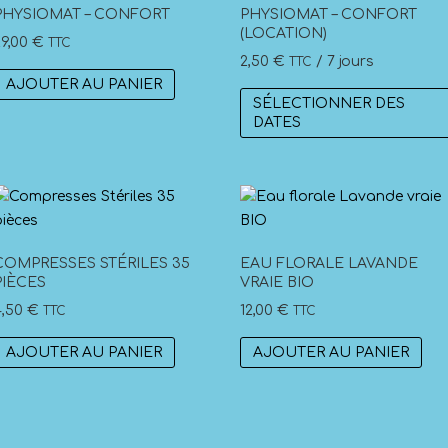
peuvent
PHYSIOMAT – CONFORT
PHYSIOMAT – CONFORT
(LOCATION)
être
29,00
€
TTC
choisies
2,50
€
/ 7 jours
TTC
sur
AJOUTER AU PANIER
SÉLECTIONNER DES
la
DATES
page
du
produit
COMPRESSES STÉRILES 35
EAU FLORALE LAVANDE
PIÈCES
VRAIE BIO
4,50
€
12,00
€
TTC
TTC
AJOUTER AU PANIER
AJOUTER AU PANIER