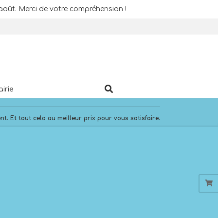
août. Merci de votre compréhension !
Search
airie
. Et tout cela au meilleur prix pour vous satisfaire.