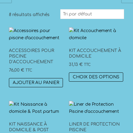
8 résultats affichés
ACCESSOIRES POUR
KIT ACCOUCHEMENT À
PISCINE
DOMICILE
D’ACCOUCHEMENT
31,13
€
TTC
76,00
€
TTC
Ce
CHOIX DES OPTIONS
prod
AJOUTER AU PANIER
a
plus
vari
Les
opti
peuv
KIT NAISSANCE À
LINER DE PROTECTION
DOMICILE & POST
PISCINE
être