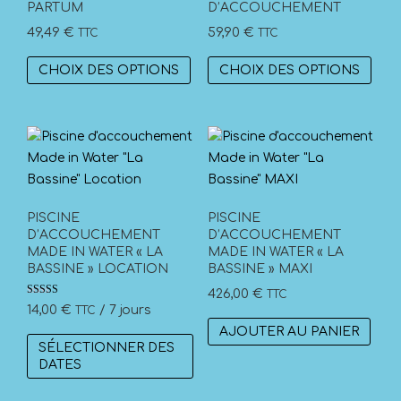
PARTUM
D’ACCOUCHEMENT
choi
49,49
€
59,90
€
TTC
TTC
sur
la
Ce
Ce
CHOIX DES OPTIONS
CHOIX DES OPTIONS
pag
produit
prod
du
a
a
prod
plusieurs
plus
variations.
vari
Les
Les
options
opti
peuvent
peuv
PISCINE
PISCINE
être
être
D’ACCOUCHEMENT
D’ACCOUCHEMENT
MADE IN WATER « LA
MADE IN WATER « LA
choisies
choi
BASSINE » LOCATION
BASSINE » MAXI
sur
sur
426,00
€
TTC
la
la
Note
14,00
€
/ 7 jours
TTC
5.00
page
pag
sur 5
AJOUTER AU PANIER
du
du
SÉLECTIONNER DES
produit
prod
DATES