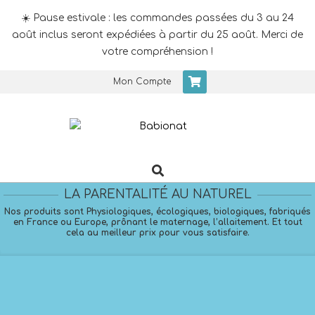
☀️ Pause estivale : les commandes passées du 3 au 24
août inclus seront expédiées à partir du 25 août. Merci de
votre compréhension !
Skip
Mon Compte
to
content
Search
Primary
Navigation
LA PARENTALITÉ AU NATUREL
Menu
Nos produits sont Physiologiques, écologiques, biologiques, fabriqués
en France ou Europe, prônant le maternage, l’allaitement. Et tout
cela au meilleur prix pour vous satisfaire.