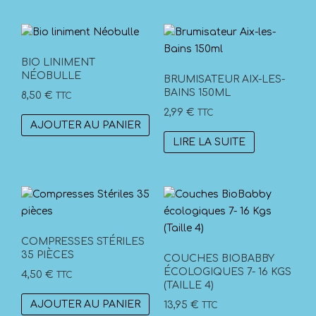
1,00 €
a
la
à
plusieurs
pag
2,00 €
variations.
du
Les
prod
BIO LINIMENT
options
NÉOBULLE
BRUMISATEUR AIX-LES-
peuvent
BAINS 150ML
8,50
€
TTC
être
2,99
€
TTC
choisies
AJOUTER AU PANIER
sur
LIRE LA SUITE
la
page
du
produit
COMPRESSES STÉRILES
35 PIÈCES
COUCHES BIOBABBY
ÉCOLOGIQUES 7- 16 KGS
4,50
€
TTC
(TAILLE 4)
AJOUTER AU PANIER
13,95
€
TTC