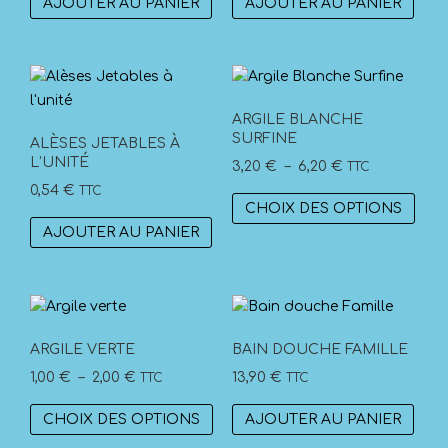
AJOUTER AU PANIER
AJOUTER AU PANIER
ARGILE BLANCHE
SURFINE
ALÈSES JETABLES À
L’UNITÉ
Plage
3,20
€
–
6,20
€
TTC
de
0,54
€
TTC
Ce
CHOIX DES OPTIONS
prix :
prod
AJOUTER AU PANIER
3,20 €
a
à
plus
6,20 €
vari
Les
opti
ARGILE VERTE
BAIN DOUCHE FAMILLE
peuv
Plage
1,00
€
–
2,00
€
13,90
€
TTC
TTC
être
de
Ce
choi
CHOIX DES OPTIONS
AJOUTER AU PANIER
prix :
produit
sur