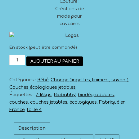
En stock (peut être commandé)
quantité
AJOUTER AU PANIER
de
Couches
BioBabby
Catégories :
Bébé
,
Change (lingettes, liniment, savon..)
,
écologiques
7-
Couches écologiques jetables
16
Étiquettes :
7-16kgs
,
Biobabby
,
biodégradables
,
Kgs
couches
,
couches jetables
,
écologiques
,
Fabriqué en
(Taille
France
,
taille 4
4)
Description