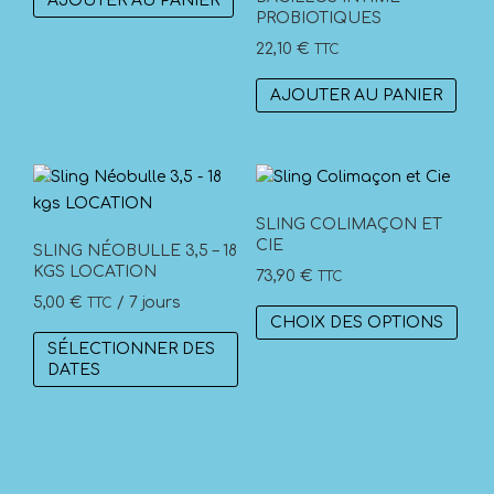
AJOUTER AU PANIER
initial
actuel
PROBIOTIQUES
était :
est :
22,10
€
TTC
49,90 €.
44,50 €.
AJOUTER AU PANIER
SLING COLIMAÇON ET
CIE
SLING NÉOBULLE 3,5 – 18
KGS LOCATION
73,90
€
TTC
5,00
€
/ 7 jours
TTC
Ce
CHOIX DES OPTIONS
prod
SÉLECTIONNER DES
a
DATES
plus
vari
Les
opti