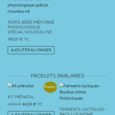
PORTE-BÉBÉ PRÉFORMÉ
PHYSIOLOGIQUE
SPÉCIAL NOUVEAU-NÉ
148,00
€
TTC
AJOUTER AU PANIER
PRODUITS SIMILAIRES
Promo !
KIT PRÉNATAL
Le
Le
49,90
€
44,50
€
TTC
FERMENTS LACTIQUES –
prix
prix
BACILLUS INTIME