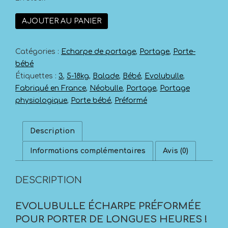
quantité
AJOUTER AU PANIER
de
Écharpe
Préformée
Catégories :
Echarpe de portage
,
Portage
,
Porte-
physiologique
3,5-
bébé
18
Étiquettes :
3
,
5-18kg
,
Balade
,
Bébé
,
Evolubulle
,
kg
Fabriqué en France
,
Néobulle
,
Portage
,
Portage
physiologique
,
Porte bébé
,
Préformé
Description
Informations complémentaires
Avis (0)
DESCRIPTION
EVOLUBULLE ÉCHARPE PRÉFORMÉE
POUR PORTER DE LONGUES HEURES !