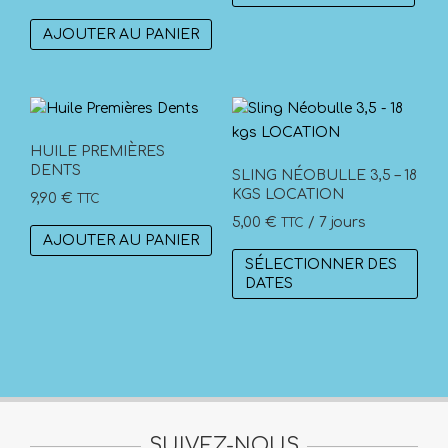
prod
a
AJOUTER AU PANIER
plus
vari
Les
opti
peuv
HUILE PREMIÈRES
DENTS
être
SLING NÉOBULLE 3,5 – 18
KGS LOCATION
choi
9,90
€
TTC
sur
5,00
€
/ 7 jours
TTC
AJOUTER AU PANIER
la
SÉLECTIONNER DES
pag
DATES
du
prod
SUIVEZ-NOUS