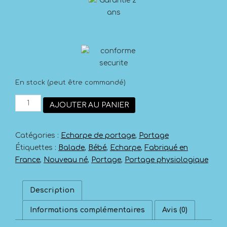
En stock (peut être commandé)
quantité
AJOUTER AU PANIER
de
Écharpe
de
Catégories :
Echarpe de portage
,
Portage
portage
NéoBulle
Étiquettes :
Balade
,
Bébé
,
Echarpe
,
Fabriqué en
My
France
,
Nouveau né
,
Portage
,
Portage physiologique
Cocon
Réglisse
Description
Informations complémentaires
Avis (0)