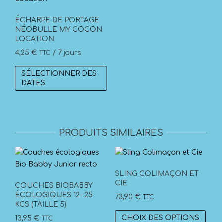
ÉCHARPE DE PORTAGE
NÉOBULLE MY COCON
LOCATION
4,25
€
/ 7 jours
TTC
SÉLECTIONNER DES
DATES
PRODUITS SIMILAIRES
SLING COLIMAÇON ET
CIE
COUCHES BIOBABBY
ÉCOLOGIQUES 12- 25
73,90
€
TTC
KGS (TAILLE 5)
Ce
CHOIX DES OPTIONS
13,95
€
TTC