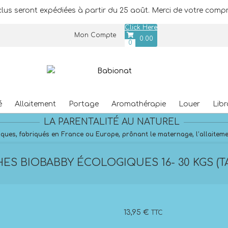
lus seront expédiées à partir du 25 août. Merci de votre compr
Click Here
Mon Compte
0.00
0
é
Allaitement
Portage
Aromathérapie
Louer
Libr
Primary
LA PARENTALITÉ AU NATUREL
Navigation
Menu
ques, fabriqués en France ou Europe, prônant le maternage, l’allaitement
S BIOBABBY ÉCOLOGIQUES 16- 30 KGS (TA
13,95
€
TTC