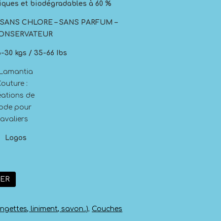
iques et biodégradables à 60 %
– SANS CHLORE – SANS PARFUM –
CONSERVATEUR
16-30 kgs / 35-66 Ibs
IER
ngettes, liniment, savon..)
,
Couches