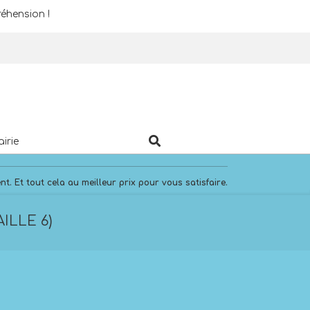
éhension !
Search
airie
. Et tout cela au meilleur prix pour vous satisfaire.
ILLE 6)