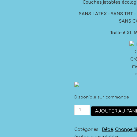
Couches jetables écolog
SANS LATEX – SANS TBT 
SANS 
Taille 6 XL 
Disponible sur commande
quantité
AJOUTER AU PAN
de
Couches
BioBabby
Catégories :
Bébé
,
Change (li
écologiques
16-
écologiques jetables