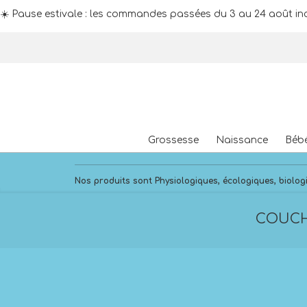
☀️ Pause estivale : les commandes passées du 3 au 24 août inc
Skip
to
content
Grossesse
Naissance
Béb
Nos produits sont Physiologiques, écologiques, biologi
COUCHE