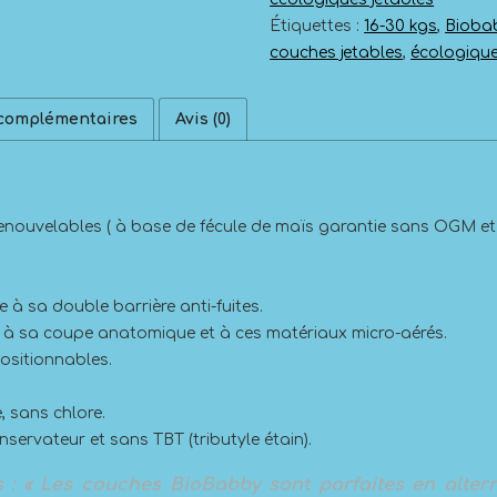
30
Étiquettes :
16-30 kgs
,
Bioba
Kgs
couches jetables
,
écologiqu
(Taille
6)
 complémentaires
Avis (0)
renouvelables ( à base de fécule de maïs garantie sans OGM et
à sa double barrière anti-fuites.
 à sa coupe anatomique et à ces matériaux micro-aérés.
ositionnables.
, sans chlore.
servateur et sans TBT (tributyle étain).
s :
« Les couches BioBabby sont parfaites en altern