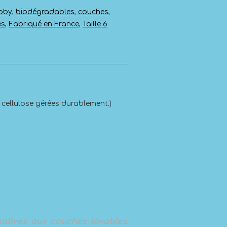
bby
,
biodégradables
,
couches
,
es
,
Fabriqué en France
,
Taille 6
 cellulose gérées durablement.)
atives aux couches lavables.