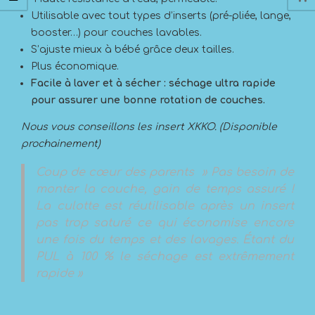
Utilisable avec tout types d’inserts (pré-pliée, lange,
booster…) pour couches lavables.
S’ajuste mieux à bébé grâce deux tailles.
Plus économique.
Facile à laver et à sécher : séchage ultra rapide
pour assurer une bonne rotation de couches.
Nous vous conseillons les insert XKKO. (Disponible
prochainement)
Coup de cœur des parents » Pas besoin de
monter la couche, gain de temps assuré !
La culotte est réutilisable après un insert
pas trop saturé ce qui économise encore
une fois du temps et des lavages. Étant du
PUL à 100 % le séchage est extrêmement
rapide »