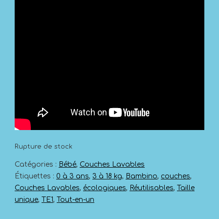
Rupture de stock
Catégories :
Bébé
,
Couches Lavables
Étiquettes :
0 à 3 ans
,
3 à 18 kg
,
Bambino
,
couches
,
Couches Lavables
,
écologiques
,
Réutilisables
,
Taille
unique
,
TE1
,
Tout-en-un