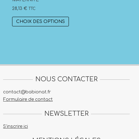
28,13
€
TTC
ge
Ce
CHOIX DES OPTIONS
duit
produit
duit
a
plusieurs
sieurs
variations.
iations.
Les
options
ions
peuvent
vent
être
NOUS CONTACTER
e
choisies
contact@babionat.fr
isies
sur
Formulaire de contact
la
page
NEWSLETTER
ge
du
produit
S’inscrire ici
duit