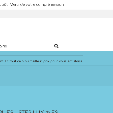
août. Merci de votre compréhension !
Search
airie
. Et tout cela au meilleur prix pour vous satisfaire.
ILES – STERILUX
®
ES –