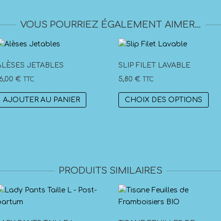
VOUS POURRIEZ ÉGALEMENT AIMER…
ALÈSES JETABLES
SLIP FILET LAVABLE
16,00
€
5,80
€
TTC
TTC
Ce
AJOUTER AU PANIER
CHOIX DES OPTIONS
pro
a
plu
var
Les
opt
PRODUITS SIMILAIRES
peu
êtr
cho
sur