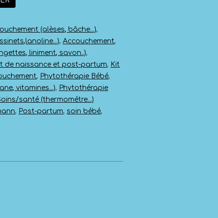
IER
ouchement (alèses, bâche...)
,
inets,lanoline...)
,
Accouchement
,
ngettes, liniment, savon..)
,
it de naissance et post-partum
,
Kit
couchement
,
Phytothérapie Bébé
,
ne, vitamines...)
,
Phytothérapie
Soins/santé (thermométre...)
mann
,
Post-partum
,
soin bébé
,