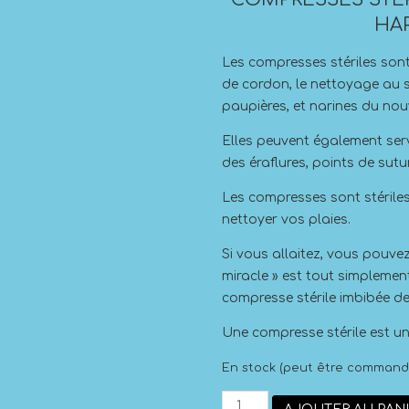
HA
Les compresses stériles sont
de cordon, le nettoyage au 
paupières, et narines du no
Elles peuvent également ser
des éraflures, points de sutur
Les compresses sont stériles
nettoyer vos plaies.
Si vous allaitez, vous pouvez
miracle » est tout simpleme
compresse stérile imbibée de 
Une compresse stérile est un
En stock (peut être command
quantité