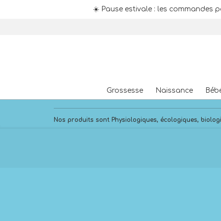
☀️ Pause estivale : les commandes p
Skip
to
content
Grossesse
Naissance
Béb
Nos produits sont Physiologiques, écologiques, biologi