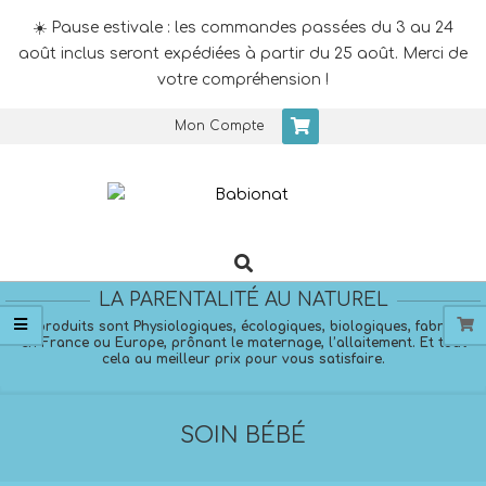
☀️ Pause estivale : les commandes passées du 3 au 24
août inclus seront expédiées à partir du 25 août. Merci de
votre compréhension !
Skip
Mon Compte
to
content
Search
Primary
Navigation
LA PARENTALITÉ AU NATUREL
Menu
Nos produits sont Physiologiques, écologiques, biologiques, fabriqués
en France ou Europe, prônant le maternage, l’allaitement. Et tout
cela au meilleur prix pour vous satisfaire.
SOIN BÉBÉ