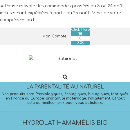
☀️ Pause estivale : les commandes passées du 3 au 24 août
inclus seront expédiées à partir du 25 août. Merci de votre
compréhension !
Click Here
Skip
Mon Compte
to
0
0.00
content
Search
Primary
Navigation
LA PARENTALITÉ AU NATUREL
Menu
Nos produits sont Physiologiques, écologiques, biologiques, fabriqués
en France ou Europe, prônant le maternage, l’allaitement. Et tout
cela au meilleur prix pour vous satisfaire.
HYDROLAT HAMAMÉLIS BIO