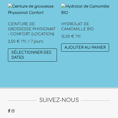
Les
options
peuvent
être
CEINTURE DE
HYDROLAT DE
GROSSESSE PHYSIOMAT
CAMOMILLE BIO
choisies
– CONFORT (LOCATION)
sur
12,30
€
TTC
2,50
€
/ 7 jours
TTC
la
AJOUTER AU PANIER
page
SÉLECTIONNER DES
du
DATES
produit
SUIVEZ-NOUS