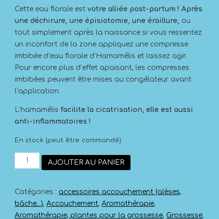
Cette eau florale est
votre alliée post-partum ! Après
une déchirure, une épisiotomie, une éraillure,
ou
tout simplement après la naissance si vous ressentez
un inconfort de la zone appliquez une compresse
imbibée d’eau florale d’Hamamélis et laissez agir.
Pour encore plus d’effet apaisant, les compresses
imbibées peuvent être mises au congélateur avant
l’application.
L’hamamélis
facilite la cicatrisation, elle est aussi
anti-inflammatoires !
En stock (peut être commandé)
quantité
AJOUTER AU PANIER
de
Hydrolat
hamamélis
Catégories :
accessoires accouchement (alèses,
BIO
bâche...)
,
Accouchement
,
Aromathérapie
,
Aromathérapie, plantes pour la grossesse
,
Grossesse
,