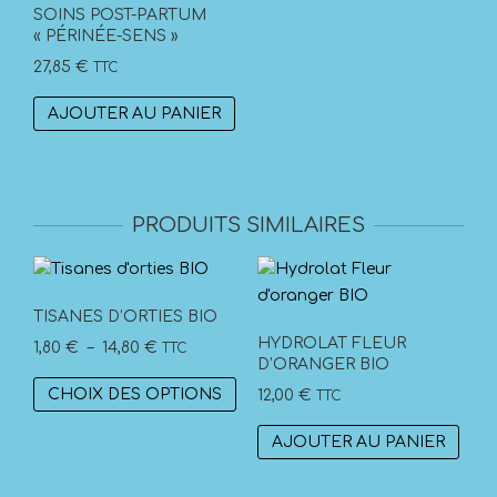
être
SOINS POST-PARTUM
« PÉRINÉE-SENS »
choisies
sur
27,85
€
TTC
la
AJOUTER AU PANIER
page
du
produit
PRODUITS SIMILAIRES
TISANES D’ORTIES BIO
HYDROLAT FLEUR
Plage
1,80
€
–
14,80
€
TTC
D’ORANGER BIO
de
Ce
CHOIX DES OPTIONS
12,00
€
TTC
prix :
produit
1,80 €
a
AJOUTER AU PANIER
à
plusieurs
14,80 €
variations.