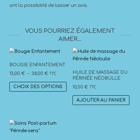
ont la possibilité de laisser un avis.
VOUS POURRIEZ ÉGALEMENT
AIMER…
BOUGIE ENFANTEMENT
HUILE DE MASSAGE DU
Plage
13,00
€
–
38,00
€
TTC
PÉRINÉE NÉOBULLE
de
Ce
CHOIX DES OPTIONS
10,50
€
TTC
prix :
produit
13,00 €
a
AJOUTER AU PANIER
à
plusieurs
38,00 €
variations.
Les
options
peuvent