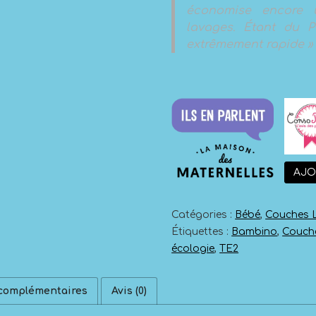
économise encore 
lavages. Étant du 
extrêmement rapide »
AJO
Catégories :
Bébé
,
Couches 
Étiquettes :
Bambino
,
Couch
écologie
,
TE2
 complémentaires
Avis (0)