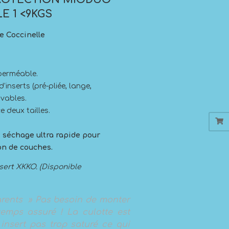
LE 1 <9KGS
e Coccinelle
 perméable.
’inserts (pré-pliée, lange,
vables.
 deux tailles.
 : séchage ultra rapide pour
on de couches.
sert XKKO. (Disponible
rents » Pas besoin de monter
emps assuré ! La culotte est
 insert pas trop saturé ce qui