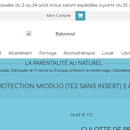
assées du 3 au 24 août inclus seront expédiées à partir du 25 
Mon Compte
é
Allaitement
Portage
Aromathérapie
Louer
Libr
Primary
LA PARENTALITÉ AU NATUREL
Navigation
Menu
ques, fabriqués en France ou Europe, prônant le maternage, l’allaitement
OTECTION MIODUO (TE2 SANS INSERT) 2 À 
14,49
€
TTC
CULOTTE DE P