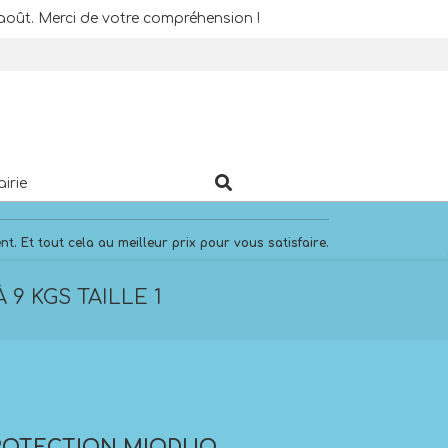
août. Merci de votre compréhension !
Search
airie
. Et tout cela au meilleur prix pour vous satisfaire.
9 KGS TAILLE 1
ROTECTION MIODUO