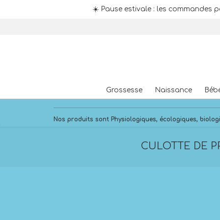
☀️ Pause estivale : les commandes p
Skip
to
content
Grossesse
Naissance
Béb
Nos produits sont Physiologiques, écologiques, biologi
CULOTTE DE PR