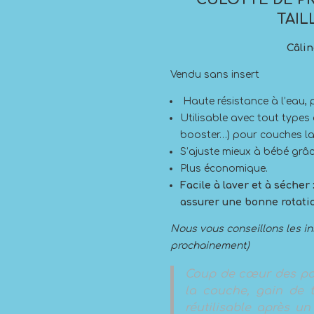
TAIL
Câlin
Vendu sans insert
Haute résistance à l’eau,
Utilisable avec tout types d
booster…) pour couches la
S’ajuste mieux à bébé grâce
Plus économique.
Facile à laver et à sécher
assurer une bonne rotati
Nous vous conseillons les in
prochainement)
Coup de cœur des pa
la couche, gain de t
réutilisable après un