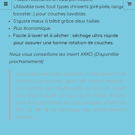
Utilisable avec tout types d’inserts (pré-pliée, lange,
booster…) pour couches lavables.
S’ajuste mieux à bébé grâce deux tailles.
Plus économique.
Facile à laver et à sécher : séchage ultra rapide
pour assurer une bonne rotation de couches.
Nous vous conseillons les insert XKKO. (Disponible
prochainement)
Coup de cœur des parents » Pas besoin de
monter la couche, gain de temps assuré !
La culotte est réutilisable après un insert
pas trop saturé ce qui économise encore
une fois du temps et des lavages. Étant du
PUL à 100 % le séchage est extrêmement
rapide »