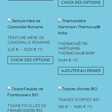
CHOIX DES OPTIONS
6,25 €
prix :
a
prod
du
à
6,80 €
plusieurs
a
prod
12,50 €
à
variations.
plus
13,60 €
Les
vari
options
Les
peuvent
opti
TEINTURE MÈRE DE
être
peuv
CAMOMILLE ROMAINE
THERMOMÈTRE
choisies
être
HARTMANN
Plage
6,25
€
–
12,50
€
TTC
THERMOVAL® BABY
sur
choi
de
Ce
la
sur
CHOIX DES OPTIONS
54,84
€
TTC
prix :
produit
page
la
6,25 €
a
AJOUTER AU PANIER
du
pag
à
plusieurs
produit
du
12,50 €
variations.
prod
Les
options
peuvent
TISANES D’ORTIES BIO
être
TISANE FEUILLES DE
Plage
1,80
€
–
14,80
€
TTC
FRAMBOISIERS BIO
choisies