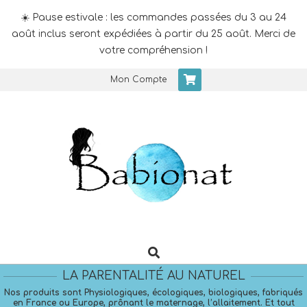
☀️ Pause estivale : les commandes passées du 3 au 24
août inclus seront expédiées à partir du 25 août. Merci de
votre compréhension !
Skip
Mon Compte
to
content
Search
Primary
Navigation
LA PARENTALITÉ AU NATUREL
Menu
Nos produits sont Physiologiques, écologiques, biologiques, fabriqués
en France ou Europe, prônant le maternage, l’allaitement. Et tout