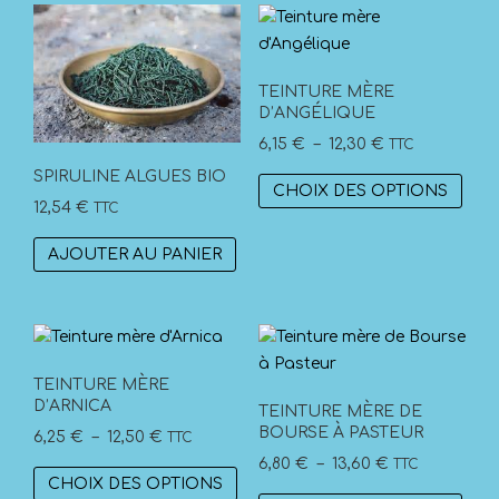
TEINTURE MÈRE
D’ANGÉLIQUE
Plage
6,15
€
–
12,30
€
TTC
de
SPIRULINE ALGUES BIO
Ce
CHOIX DES OPTIONS
prix :
prod
12,54
€
TTC
6,15 €
a
à
AJOUTER AU PANIER
plus
12,30 €
vari
Les
opti
peuv
TEINTURE MÈRE
être
D’ARNICA
TEINTURE MÈRE DE
choi
BOURSE À PASTEUR
Plage
6,25
€
–
12,50
€
TTC
sur
de
Plage
6,80
€
–
13,60
€
TTC
Ce
la
CHOIX DES OPTIONS
prix :
de
produit
Ce
pag