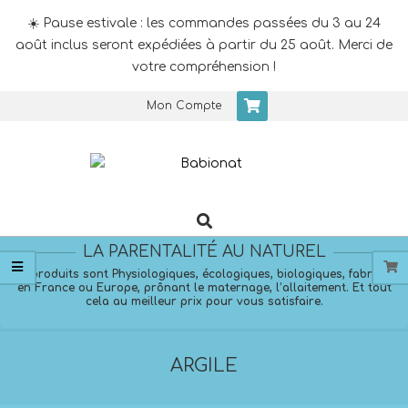
☀️ Pause estivale : les commandes passées du 3 au 24
août inclus seront expédiées à partir du 25 août. Merci de
votre compréhension !
Skip
Mon Compte
to
content
Search
Primary
Navigation
LA PARENTALITÉ AU NATUREL
Menu
Nos produits sont Physiologiques, écologiques, biologiques, fabriqués
en France ou Europe, prônant le maternage, l’allaitement. Et tout
cela au meilleur prix pour vous satisfaire.
ARGILE