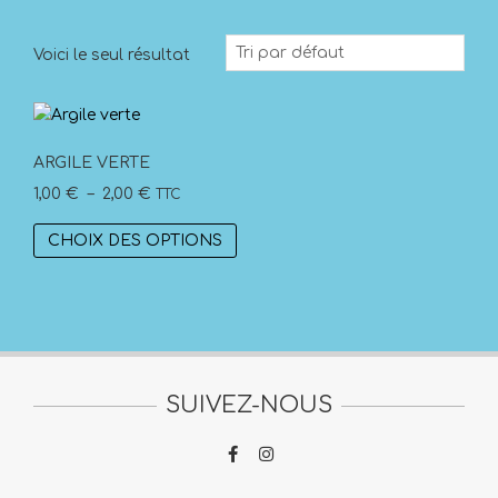
Voici le seul résultat
ARGILE VERTE
Plage
1,00
€
–
2,00
€
TTC
de
Ce
CHOIX DES OPTIONS
prix :
produit
1,00 €
a
à
plusieurs
2,00 €
variations.
Les
options
SUIVEZ-NOUS
peuvent
être
choisies
sur