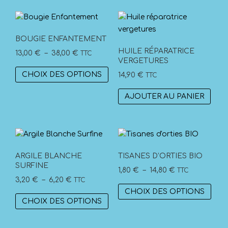
BOUGIE ENFANTEMENT
HUILE RÉPARATRICE
Plage
13,00
€
–
38,00
€
TTC
VERGETURES
de
Ce
CHOIX DES OPTIONS
14,90
€
TTC
prix :
produit
13,00 €
a
AJOUTER AU PANIER
à
plusieurs
38,00 €
variations.
Les
options
peuvent
ARGILE BLANCHE
TISANES D’ORTIES BIO
SURFINE
être
Plage
1,80
€
–
14,80
€
TTC
choisies
Plage
3,20
€
–
6,20
€
TTC
de
Ce
sur
de
CHOIX DES OPTIONS
prix :
Ce
prod
CHOIX DES OPTIONS
la
prix :
1,80 €
produit
a
page
3,20 €
à
a
plus
du