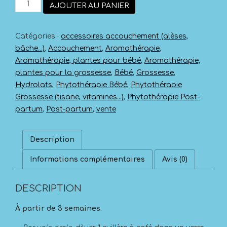
AJOUTER AU PANIER
de
Hydrolat
de
Catégories :
accessoires accouchement (alèses,
Camomille
BIO
bâche...)
,
Accouchement
,
Aromathérapie
,
Aromathérapie, plantes pour bébé
,
Aromathérapie,
plantes pour la grossesse
,
Bébé
,
Grossesse
,
Hydrolats
,
Phytothérapie Bébé
,
Phytothérapie
Grossesse (tisane, vitamines...)
,
Phytothérapie Post-
partum
,
Post-partum
,
vente
Description
Informations complémentaires
Avis (0)
DESCRIPTION
À partir de 3 semaines.